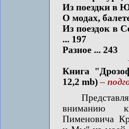
Из поездки в Ю
О модах, балете
Из поездок в С
... 197
Разное ... 243
Книга "Дрозоф
12,2 mb)
– подг
Представ
вниманию к
Пименовича К