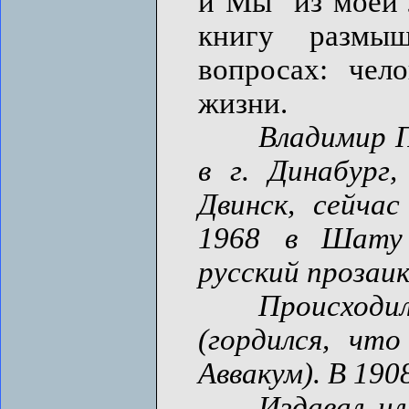
и Мы" из моей 
книгу размы
вопросах: чело
жизни.
Владимир П
в г. Динабург,
Двинск, сейчас
1968 в Шату 
русский прозаи
Происходил
(гордился, чт
Аввакум). В 190
Издавал иллю