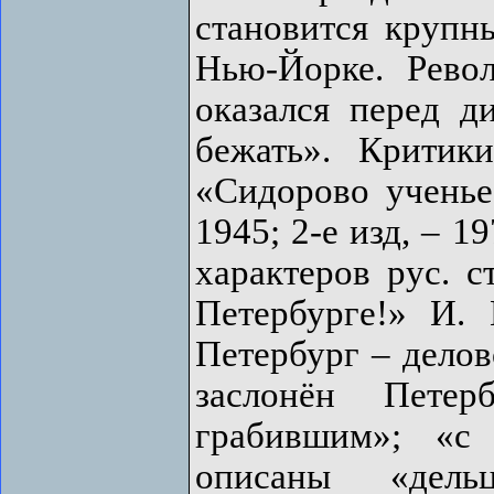
становится круп
Нью-Йорке. Рево
оказался перед 
бежать». Критик
«Сидорово ученье
1945; 2-е изд, – 1
характеров рус. 
Петербурге!» И.
Петербург – делов
заслонён Пете
грабившим»; «с 
описаны «дель