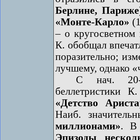
Берлине, Париже
«Монте-Карло»
(1
– о кругосветном 
К. обобщал впечат
поразительно; изм
лучшему, однако «ч
С нач. 20-х 
беллетристики К
«Детство Ариста
Наиб. значитель
миллионами»
. В
Эпизоды нескол