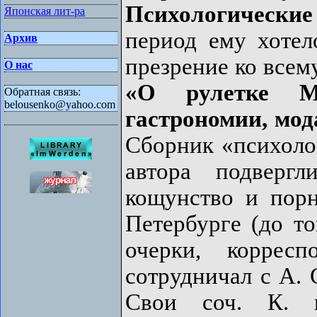
Психологически
Японская лит-ра
период ему хоте
Архив
презрение ко всему
О нас
«О рулетке М
Обратная связь:
belousenko@yahoo.com
гастрономии, мод
Сборник «психоло
автора подверг
кощунство и пор
Петербурге (до то
очерки, корресп
сотрудничал с А. 
Свои соч. К. п