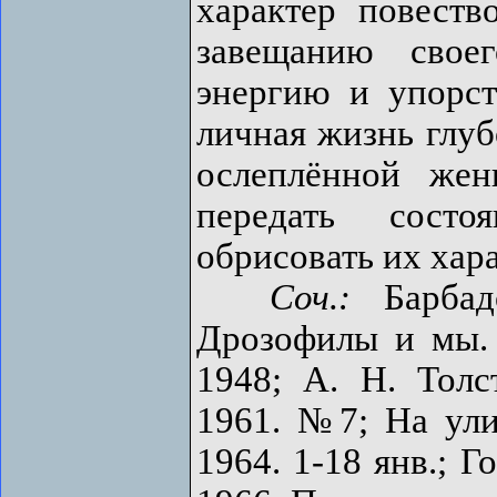
характер повеств
завещанию свое
энергию и упорст
личная жизнь глуб
ослеплённой жен
передать состо
обрисовать их хар
Соч.:
Барбадо
Дрозофилы и мы.
1948; А. Н. Толс
1961. №7; На улиц
1964. 1-18 янв.; 