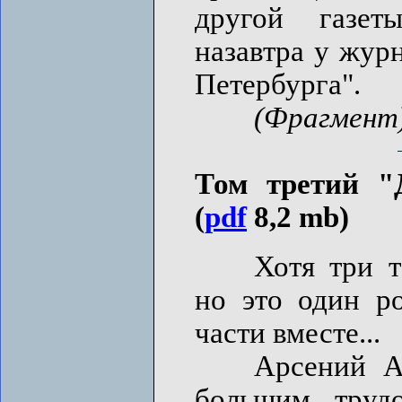
другой газет
назавтра у жур
Петербурга".
(Фрагмент
Том третий "
(
pdf
8,2 mb)
Хотя три том
но это один р
части вместе...
Арсений Арис
большим трудо