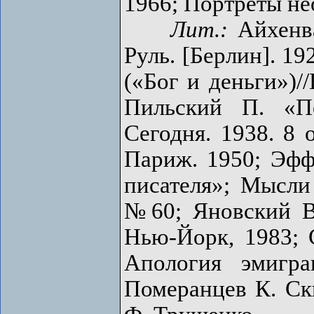
1966; Портреты не
Лит.:
Айхенва
Руль. [Берлин]. 19
(«Бог и деньги»)//
Пильский П. «По
Сегодня. 1938. 8 о
Париж. 1950; Эфф
писателя»; Мысли 
№60; Яновский В.
Нью-Йорк, 1983; С
Апология эмигра
Померанцев К. Скв