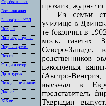
Серебряный век
прозаик, журналис
Воспоминания
Из семьи стар
Биографии и ЖЗЛ
училище в Двинске
История
те (окончил в 1902
Литературоведение
моск. газетах.
Люди искусства
Северо-Западе,
Поэзия
родственников ов
накопления капи
Сатира и юмор
(Австро-Венгри
Драматургия
выезжал в Ев
Подарочные издания
представитель фи
Для детей
Тавридин выпус
XIX век