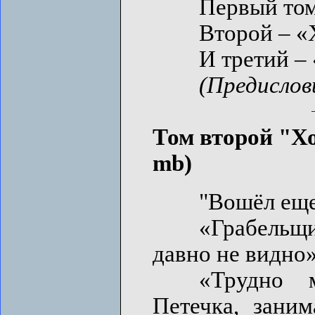
Первый том –
Второй – «Хо
И третий – «Д
(Предислов
Том второй "Хо
mb)
"Вошёл еще с
«Грабельщик
давно не видно»
«Трудно мен
Петечка, заним