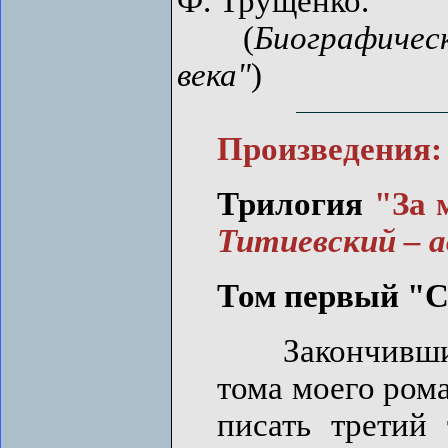
Ф. Трущенко.
(
Биографичес
века"
)
Произведения:
Трилогия
"За 
Титиевский – а
Том первый "С
Закончивши в
тома моего рома
писать третий