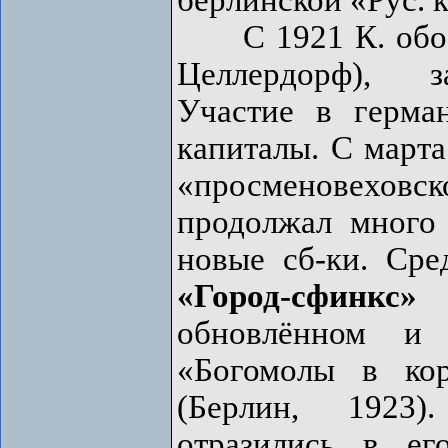
С 1921 К. обосн
Целлердорф), з
Участие в герма
капиталы. С марта
«просменовехов
продолжал много 
новые сб-ки. Сре
«Город-сфинкс»
(
обновлённом и
«Богомолы в кор
(Берлин, 1923)
отразились в е