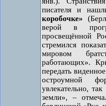
янв.). Странств
писателя и наш
коробочке»
(Берл
верой в прогр
просвещённой Ро
стремился показа
мировом брат
работающих». Кр
передать виденное
остроумной фо
увлекательно, так
земли», – отмеч
берлинской «Рус. к