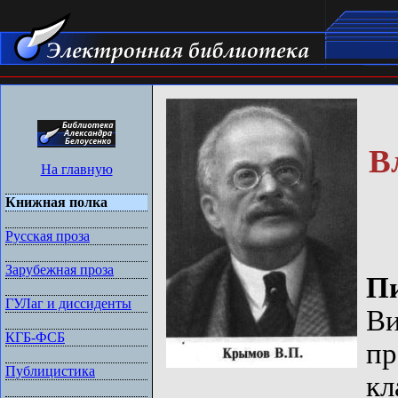
В
На главную
Книжная полка
Русская проза
Зарубежная проза
П
ГУЛаг и диссиденты
Ви
КГБ-ФСБ
п
Публицистика
к