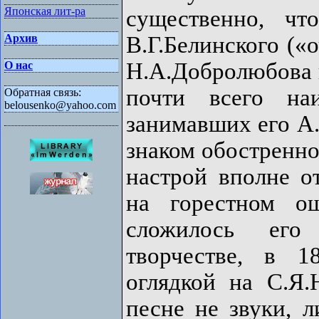
Японская лит-ра
существенно, чт
В.Г.Белинского («о
Архив
Н.А.Добролюбова и
О нас
почти всего на
Обратная связь:
belousenko@yahoo.com
занимавших его А
знаком обостренно
настрой вполне о
на горестном о
сложилось его
творчестве, в 1
оглядкой на С.Я
песне не звуки, л