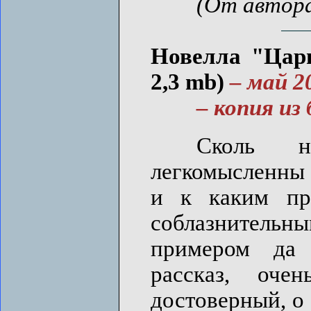
(От автора
Новелла "Цари
2,3 mb)
– май 2
– копия из 
Сколь не
легкомысленны 
и к каким пр
соблазнитель
примером да 
рассказ, оче
достоверный, о