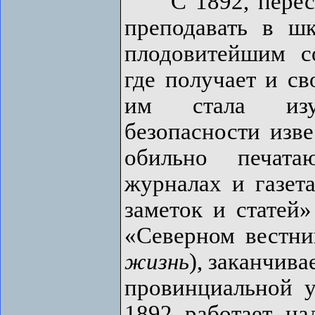
С 1892, пересел
преподавать в ш
плодовитейшим с
где получает и св
им стала изу
безопасности изве
обильно печата
журналах и газет
заметок и статей»
«Северном вестн
жизнь
), заканчива
провинциальной 
1892 работает н