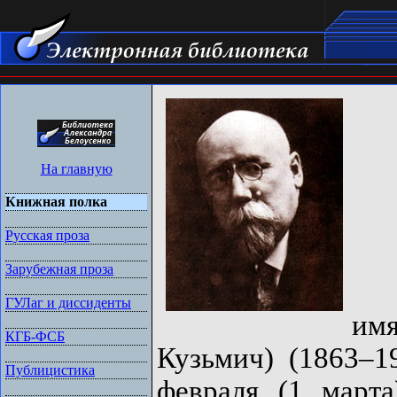
На главную
Книжная полка
Русская проза
Зарубежная проза
ГУЛаг и диссиденты
им
КГБ-ФСБ
Кузьмич) (1863–19
Публицистика
февраля (1 марта