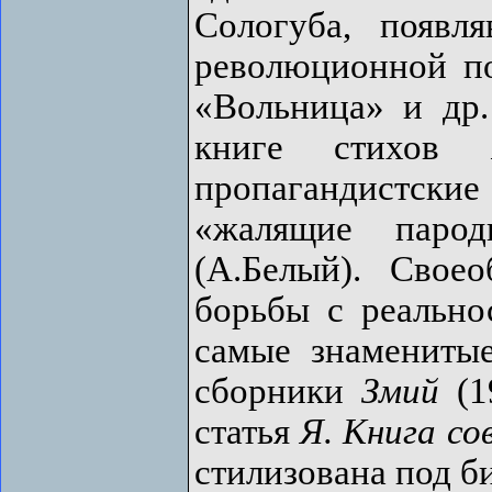
Сологуба, появл
революционной по
«Вольница» и др.
книге стихов
пропагандистски
«жалящие паро
(А.Белый). Свое
борьбы с реально
самые знамениты
сборники
Змий
(1
статья
Я. Книга с
стилизована под б