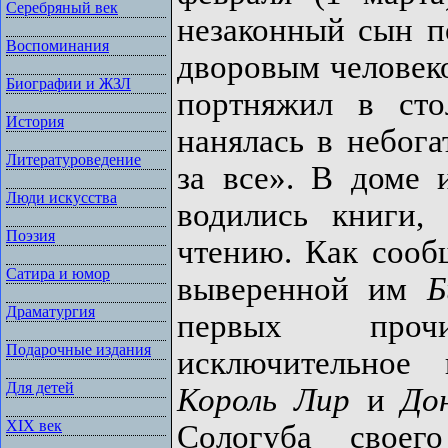
Серебряный век
незаконный сын п
Воспоминания
дворовым человеко
Биографии и ЖЗЛ
портняжил в сто
История
нанялась в небог
Литературоведение
за все». В доме 
Люди искусства
водились книги,
Поэзия
чтению. Как сооб
Сатира и юмор
выверенной им
Б
Драматургия
первых проч
Подарочные издания
исключительное
Для детей
Король Лир
и
До
XIX век
Сологуба своег