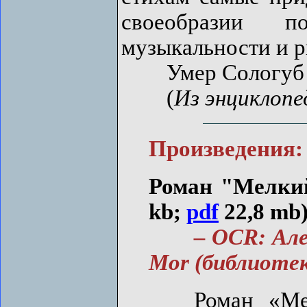
своеобразии п
музыкальности и р
Умер Сологуб в 
(
Из энциклоп
Произведения:
Роман "Мелкий 
kb;
pdf
22,8 mb
– OCR: Алекс
Mor (библиоте
Роман «Мелк