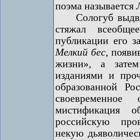
поэма называется
Сологуб выдвину
стяжал всеобще
публикации его з
Мелкий бес
, появ
жизни», а зате
изданиями и проч
образованной Ро
своевременное 
мистификация о
российскую про
некую дьяволичес