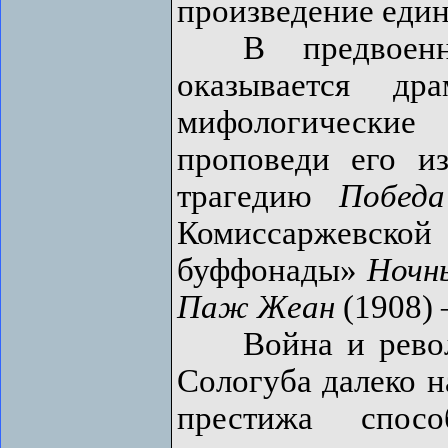
произведение еди
В предвоенно
оказывается др
мифологические
проповеди его и
трагедию
Побед
Комиссаржевск
буффонады»
Ночн
Паж Жеан
(1908) 
Война и револю
Сологуба далеко н
престижа спос