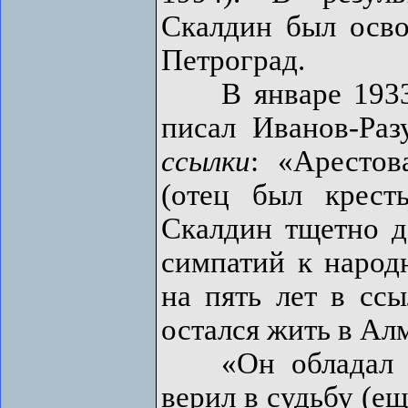
Скалдин был осво
Петроград.
В январе 1933 п
писал Иванов-Ра
ссылки
: «Арестов
(отец был крест
Скалдин тщетно д
симпатий к народн
на пять лет в ссы
остался жить в Ал
«Он обладал ин
верил в судьбу (ещ