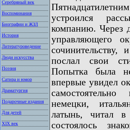
Серебряный век
Пятнадцатилетни
Воспоминания
устроился рас
Биографии и ЖЗЛ
компанию. Через д
История
управляющего ок
Литературоведение
сочинительству, 
Люди искусства
послал свои ст
Поэзия
Попытка была н
впервые увидел ок
Сатира и юмор
самостоятельно 
Драматургия
немецки, италья
Подарочные издания
латынь, читал в
Для детей
состоялось зна
XIX век