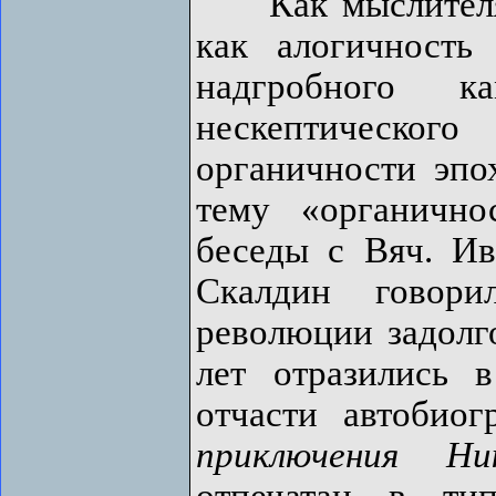
Как мыслителя С
как алогичност
надгробного к
нескептическо
органичности эпох
тему «органично
беседы с Вяч. И
Скалдин говор
революции задолго
лет отразились 
отчасти автобио
приключения Н
отпечатан в ти