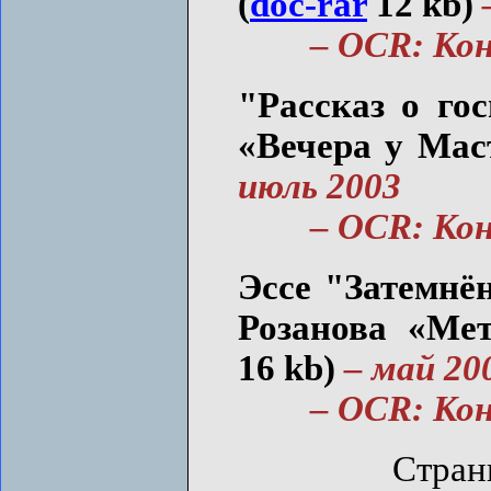
(
doc-rar
12 kb)
– OCR: Конс
"Рассказ о го
«Вечера у Мас
июль 2003
– OCR: Конс
Эссе "Затемнё
Розанова «Мет
16 kb)
– май 20
– OCR: Конс
Стран