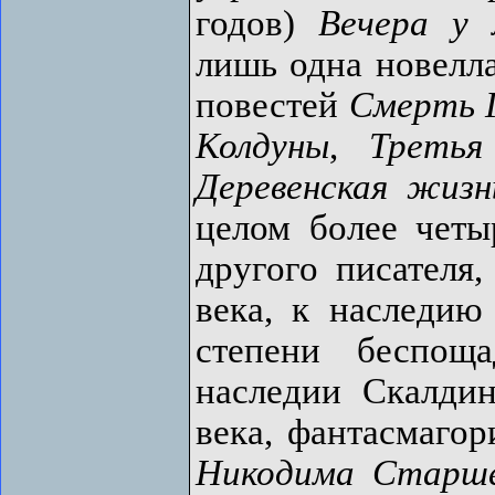
годов)
Вечера у
лишь одна новелла
повестей
Смерть 
Колдуны
,
Третья
Деревенская жизн
целом более четы
другого писателя
века, к наследию 
степени беспощ
наследии Скалди
века, фантасмаго
Никодима Старш