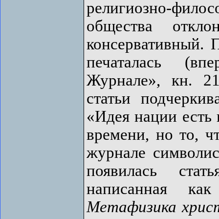
религиозно-фил
общества откл
консервативный.
печаталась (в
Журнале», кн. 2
статьи подчеркив
«Идея нации есть н
времени, но то, ч
журнале символи
появилась ста
написанная ка
Метафизика хрис