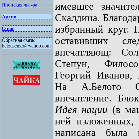
имевшее значите
Японская лит-ра
Скалдина. Благода
Архив
избранный круг. 
О нас
оставивших сл
Обратная связь:
belousenko@yahoo.com
впечатляющ: Сол
Степун, Филосо
Георгий Иванов, 
На А.Белого С
впечатление. Бло
Идея нации
(в маш
ней изложенных,
написана была 