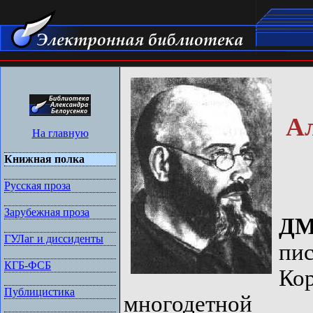
А
На главную
Книжная полка
Русская проза
Зарубежная проза
Д
ГУЛаг и диссиденты
пи
КГБ-ФСБ
Ко
Публицистика
многодетной с