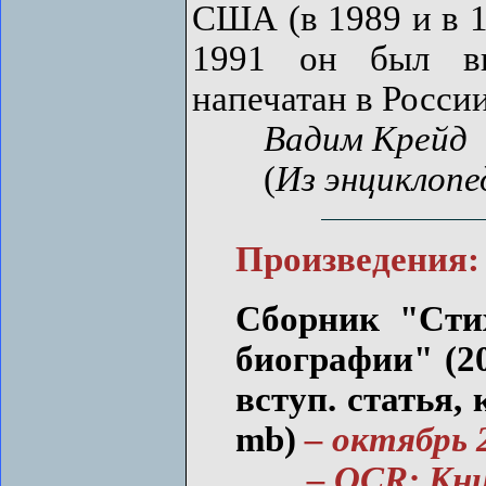
США (в 1989 и в 1
1991 он был вп
напечатан в России
Вадим Крейд
(
Из энциклоп
Произведения:
Сборник "Сти
биографии" (200
вступ. статья, 
mb)
– октябрь 
– OCR: Книго