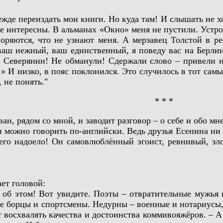
е переиздать мои книги. Но куда там! И слышать не хот
 интересны. В альманах «Окно» меня не пустили. Устрои
воряются, что не узнают меня. А мерзавец Толстой в ре
ваш нежный, ваш единственный, я поведу вас на Берлин
, Северянин! Не обманули! Сдержали слово – привели н
 И низко, в пояс поклонился. Это случилось в тот самый
, не понять."
* * *
 рядом со мной, и заводит разговор – о себе и обо мн
ожно говорить по-английски. Ведь друзья Есенина ни сл
чего надоело! Он самовлюблённый эгоист, ревнивый, зл
т головой:
б этом! Вот увидите. Поэты – отвратительные мужья и
ые борцы и спортсмены. Недурны – военные и нотариусы,
 восхвалять качества и достоинства коммивояжёров. – А 