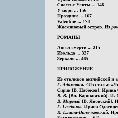
Счастье Улиты ... 146
У моря ... 156
Праздник ... 167
Valentine ... 178
Жасминовый остров.
Из ро
РОМАНЫ
Ангел смерти ... 215
Изольда ... 327
Зеркало ... 465
ПРИЛОЖЕНИЕ
Из откликов английской и а
Г. Адамович.
<Из статьи «Л
Сирин
[В. Набоков]. Ирина 
В. В.
[Вл. Варшавский]. И. О
В. Мирный
[В. Яновский]. Ир
Г. Газданов.
Ирина Одоевцева
К. Елита-Вилъчковский.
Ири
Комментарии ... 641