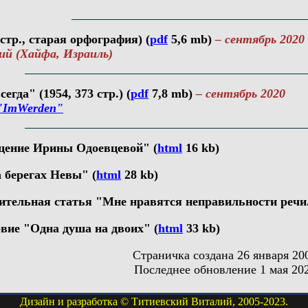
стр., старая орфография) (
pdf
5,6 mb)
– сентябрь 2020
 (Хайфа, Израиль)
гда" (1954, 373 стр.) (
pdf
7,8 mb)
– сентябрь 2020
"ImWerden"
ение Ирины Одоевцевой" (
html
16 kb)
 берегах Невы" (
html
28 kb)
тельная статья "Мне нравятся неправильности речи..
вие "Одна душа на двоих" (
html
33 kb)
Страничка создана 26 января 20
Последнее обновление 1 мая 202
Дизайн и разработка © Титиевский Виталий, 2005-2023.