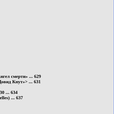
гел смерти» ... 629
вид Кнут»> ... 631
 ... 634
es) ... 637