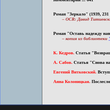
Роман "Зеркало" (1939, 231 
– OCR: Давид Титиевский
Роман "Оставь надежду навсе
– копия из библиотеки
К. Кедров.
Статья "Возвращ
А. Сабов.
Статья "Снова на
Евгений Витковский.
Вступи
Анна Колоницкая.
Послесло