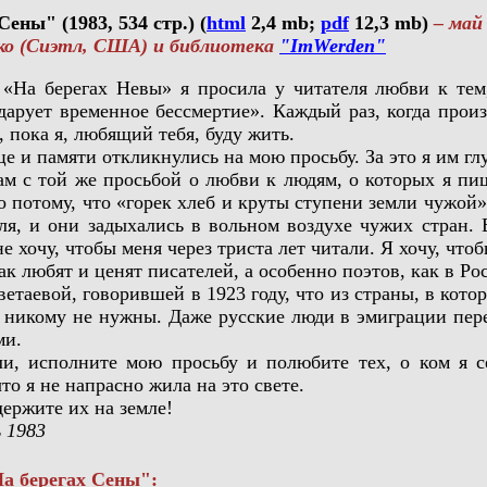
ены" (1983, 534 стр.) (
html
2,4 mb;
pdf
12,3 mb)
– май 
 (Сиэтл, США) и библиотека
"ImWerden"
 берегах Невы» я просила у читателя любви к тем, 
дарует временное бессмертие». Каждый раз, когда произ
 пока я, любящий тебя, буду жить.
 памяти откликнулись на мою просьбу. За это я им глу
с той же просьбой о любви к людям, о которых я пиш
 потому, что «горек хлеб и круты ступени земли чужой»,
ля, и они задыхались в вольном воздухе чужих стран.
е хочу, чтобы меня через триста лет читали. Я хочу, что
любят и ценят писателей, а особенно поэтов, как в Рос
вой, говорившей в 1923 году, что из страны, в которо
хи никому не нужны. Даже русские люди в эмиграции пер
ми.
исполните мою просьбу и полюбите тех, о ком я се
что я не напрасно жила на это свете.
ржите их на земле!
 1983
 берегах Сены":