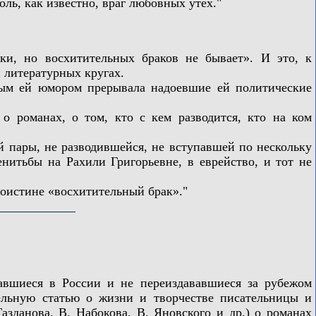
ль, как известно, враг любовных утех."
, но восхитительных браков не бывает». И это, к
 литературных кругах.
ым ей юмором прерывала надоевшие ей политические
романах, о том, кто с кем разводится, кто на ком
пары, не разводившейся, не вступавшей по нескольку
нитьбы на Рахили Григорьевне, в еврейство, и тот не
истине «восхитительный брак»."
шиеся в России и не переиздававшиеся за рубежом
тельную статью о жизни и творчестве писательницы и
зданова, В. Набокова, В. Яновского и др.) о романах