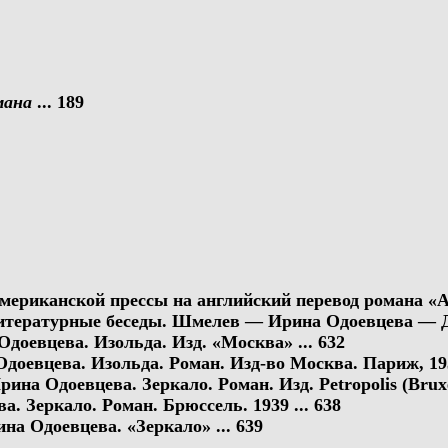
мана
... 189
мериканской прессы на английский перевод романа «Ан
итературные беседы. Шмелев — Ирина Одоевцева — До
Одоевцева. Изольда. Изд. «Москва» ... 632
доевцева. Изольда. Роман. Изд-во Москва. Париж, 1930
ина Одоевцева. Зеркало. Роман. Изд. Petropolis (Bruxell
. Зеркало. Роман. Брюссель. 1939 ... 638
на Одоевцева. «Зеркало» ... 639