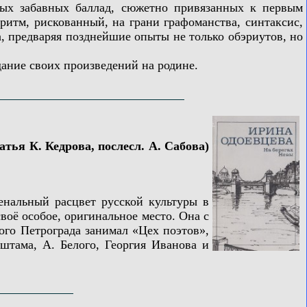
х забавных баллад, сюжетно привязанных к первым
итм, рискованный, на грани графоманства, синтаксис,
а, предваряя позднейшие опыты не только обэриутов, но
ание своих произведений на родине.
атья К. Кедрова, послесл. А. Сабова)
альный расцвет русской культуры в
оё особое, оригинальное место. Она с
ого Петрограда занимал «Цех поэтов»,
штама, А. Белого, Георгия Иванова и