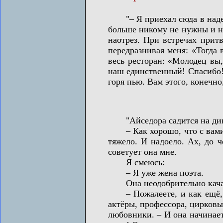
"– Я приехал сюда в надежд
больше никому не нужны и не
наотрез. При встречах прит
передразнивая меня: «Тогда 
весь ресторан: «Молодец вы
наш единственный! Спасибо!»
горя пью. Вам этого, конечно
"Айседора садится на диван,
– Как хорошо, что с вами м
тяжело. И надоело. Ах, до 
советует она мне.
Я смеюсь:
– Я уже жена поэта.
Она неодобрительно качае
– Пожалеете, и как ещё, о
актёры, профессора, цирков
любовники. – И она начинает