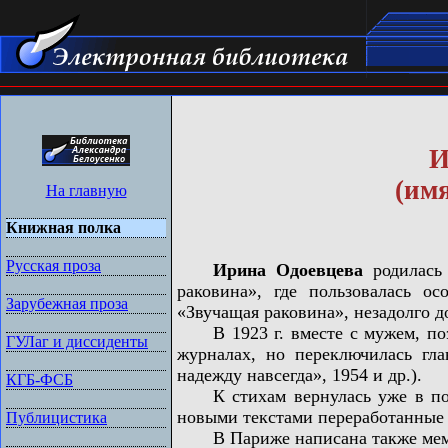
И
(имя
На главную
Книжная полка
Русская проза
Ирина Одоевцева
родилась 
раковина», где пользовалась о
Зарубежная проза
«Звучащая раковина», незадолго д
В 1923 г. вместе с мужем, поэт
ГУЛаг и диссиденты
журналах, но переключилась гла
надежду навсегда», 1954 и др.).
КГБ-ФСБ
К стихам вернулась уже в посл
новыми текстами переработанные
Публицистика
В Париже написана также мему