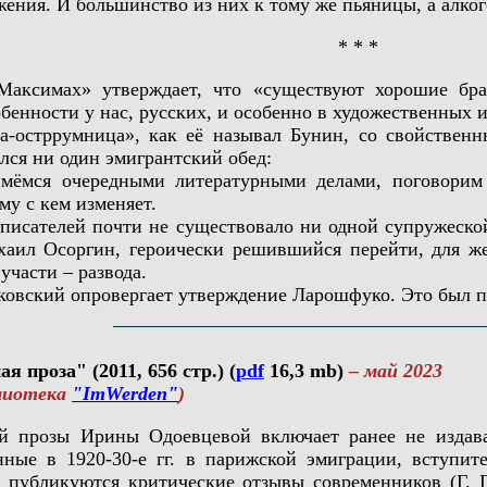
ения. И большинство из них к тому же пьяницы, а алкого
* * *
имах» утверждает, что «существуют хорошие браки
бенности у нас, русских, и особенно в художественных и
стррумница», как её называл Бунин, со свойственн
ился ни один эмигрантский обед:
мся очередными литературными делами, поговорим о 
му с кем изменяет.
сателей почти не существовало ни одной супружеской 
аил Осоргин, героически решившийся перейти, для же
участи – развода.
кий опровергает утверждение Ларошфуко. Это был по
 проза" (2011, 656 стр.) (
pdf
16,3 mb)
– май 2023
лиотека
"ImWerden"
)
розы Ирины Одоевцевой включает ранее не издавав
нные в 1920-30-е гг. в парижской эмиграции, вступи
публикуются критические отзывы современников (Г. Га