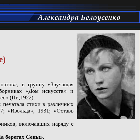
е)
оэтов», в группу «Звучащая
сборниках «Дом искусств» и
с» (Пг.,1922).
 печатала стихи в различных
7; «Изольда», 1931; «Оставь
ников, включавших наряду с
а берегах Сены»
.