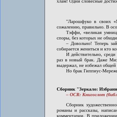
хлам! Одни словесные достиж
"Ларошфуко в своих «Макс
сожалению, правильно. В осо
Тэффи, «великая умница-о
споры, без которых не обход
– Довольно! Теперь займё
собирается жениться и кто ко
И действительно, среди пи
раз в новый брак. Даже Мих
выдержал, не избежал общей 
Но брак Гиппиус-Мережковс
Сборник "Зеркало: Избранная
– OCR: Книгоглот (биб
Сборник художественной п
романы и рассказы, написа
комментарии. В приложении 