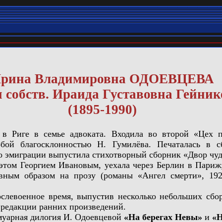
рина Владимировна ОДОЕВЦЕВА
 собств. Ираида Густавовна Гейник
(1895-1990)
в Риге в семье адвоката. Входила во второй «Цех п
собой благосклонностью Н. Гумилёва. Печаталась в 
о эмиграции выпустила стихотворный сборник «Двор чуде
ом Георгием Ивановым, уехала через Берлин в Париж;
вным образом на прозу (романы «Ангел смерти», 192
евоенное время, выпустив несколько небольших сбор
 редакции ранних произведений.
арная дилогия И. Одоевцевой
«На берегах Невы»
и
«Н