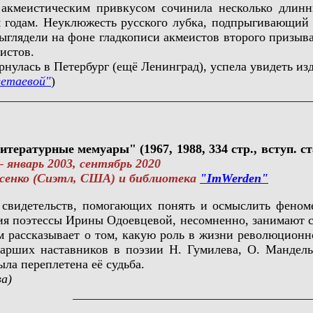
меистическим привкусом сочинила несколько длинны
годам. Неуклюжесть русского лубка, подпрыгивающий р
выглядели на фоне гладкописи акмеистов второго призыв
истов.
лась в Петербург (ещё Ленинград), успела увидеть изд
етаевой"
)
тературные мемуары" (1967, 1988, 334 стр., вступ. ст
– январь 2003, сентябрь 2020
енко (Сиэтл, США) и библиотека
"ImWerden"
идетельств, помогающих понять и осмыслить феномен
ия поэтессы Ирины Одоевцевой, несомненно, занимают св
 рассказывает о том, какую роль в жизни революционн
арших наставников в поэзии Н. Гумилева, О. Мандель
ыла переплетена её судьба.
а)