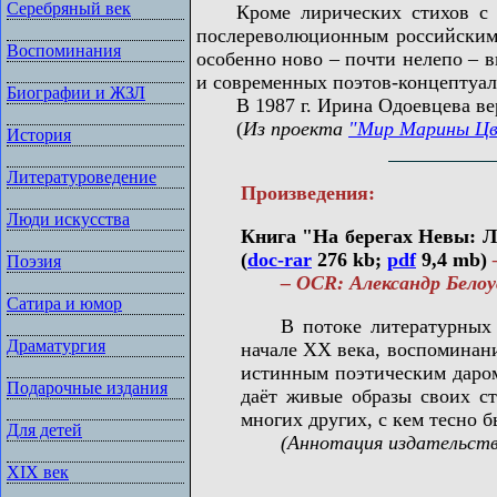
Серебряный век
Кроме лирических стихов с ак
послереволюционным российским 
Воспоминания
особенно ново – почти нелепо – 
и современных поэтов-концептуал
Биографии и ЖЗЛ
В 1987 г. Ирина Одоевцева верну
(
Из проекта
"Мир Марины Цв
История
Литературоведение
Произведения:
Люди искусства
Книга "На берегах Невы: Ли
(
doc-rar
276 kb;
pdf
9,4 mb)
Поэзия
– OCR: Александр Белоус
Сатира и юмор
В потоке литературных св
Драматургия
начале XX века, воспоминан
истинным поэтическим даром
Подарочные издания
даёт живые образы своих ст
многих других, с кем тесно б
Для детей
(Аннотация издательств
XIX век