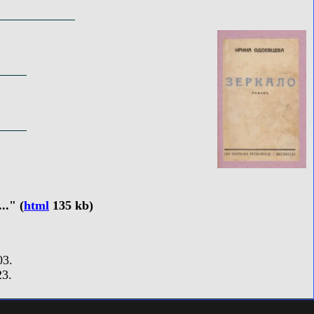
." (
html
135 kb)
03.
3.