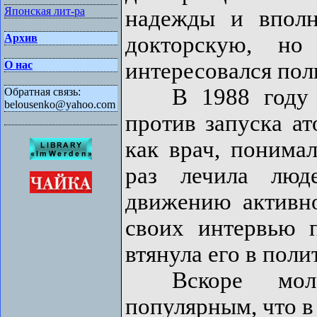
Японская лит-ра
надежды и впол
докторскую, н
Архив
интересовался поли
О нас
В 1988 году ма
Обратная связь:
belousenko@yahoo.com
против запуска ат
как врач, понимал
раз лечила люд
движению активн
своих интервью 
втянула его в поли
Вскоре молод
популярным, что в