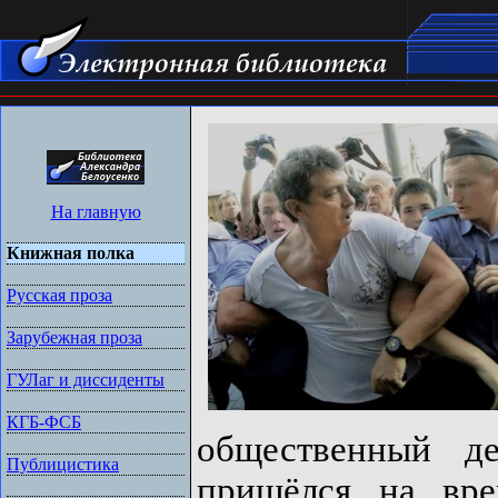
На главную
Книжная полка
Русская проза
Зарубежная проза
ГУЛаг и диссиденты
КГБ-ФСБ
общественный де
Публицистика
пришёлся на вре