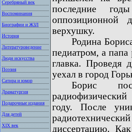
Серебряный век
последние год
Воспоминания
оппозиционной д
Биографии и ЖЗЛ
верхушку.
История
Родина Бориса –
Литературоведение
педиатром, а папа
Люди искусства
главка. Проведя д
Поэзия
уехал в город Горь
Сатира и юмор
Борис пост
Драматургия
радиофизический 
Подарочные издания
году. После уни
Для детей
радиотехничес
XIX век
диссертацию. Ка