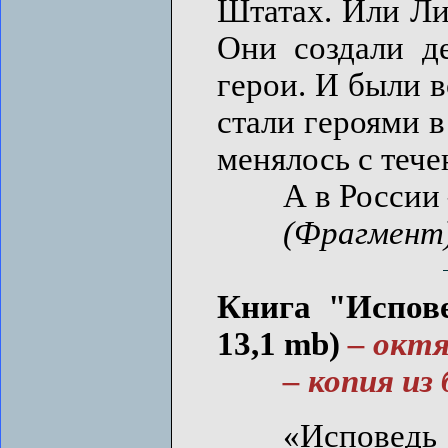
Штатах. Или Ли
Они создали де
герои. И были 
стали героями в
менялось с теч
А в России –
(Фрагмент
Книга "Испове
13,1 mb)
– октя
– копия из 
«Исповедь б