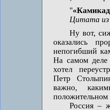
"
«Камикадз
Цитата из 
Ну вот, сижу 
оказались про
непогибший кам
На самом деле 
хотел переуст
Петр Столыпин
важно, как
положительном 
Россия – жес