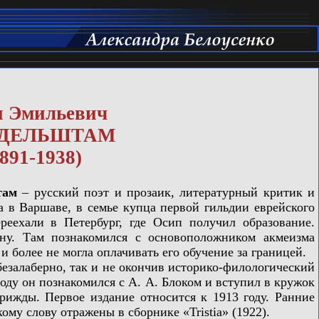
п Эмильевич
ДЕЛЬШТАМ
1891-1938)
там
– русский поэт и прозаик, литературный критик и
да в Варшаве, в семье купца первой гильдии еврейского
еехали в Петербург, где Осип получил образование.
ну. Там познакомился с основоположником акмеизма
и более не могла оплачивать его обучение за границей.
езалаберно, так и не окончив историко-филологический
году он познакомился с А. А. Блоком и вступил в кружок
рижды. Первое издание относится к 1913 году. Ранние
му слову отражены в сборнике «Tristia» (1922).