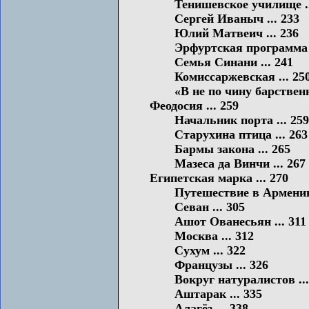
Тенишевское училище ..
Сергей Иваныч ... 233
Юлий Матвеич ... 236
Эрфуртская программа ..
Семья Синани ... 241
Комиссаржевская ... 25
«В не по чину барственно
Феодосия ... 259
Начальник порта ... 259
Старухина птица ... 263
Бармы закона ... 265
Мазеса да Винчи ... 267
Египетская марка ... 270
Путешествие в Армению 
Севан ... 305
Ашот Ованесьян ... 311
Москва ... 312
Сухум ... 322
Французы ... 326
Вокруг натуралистов ...
Аштарак ... 335
Алагёз ... 338