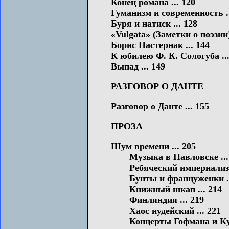
Конец романа ... 120
Гуманизм и современность ..
Буря и натиск ... 128
«Vulgata» (Заметки о поэзии)
Борис Пастернак ... 144
К юбилею Ф. К. Сологуба ...
Выпад ... 149
РАЗГОВОР О ДАНТЕ
Разговор о Данте ... 155
ПРОЗА
Шум времени ... 205
Музыка в Павловске ...
Ребяческий империализм 
Бунты и француженки ..
Книжный шкап ... 214
Финляндия ... 219
Хаос иудейский ... 221
Концерты Гофмана и Кубе