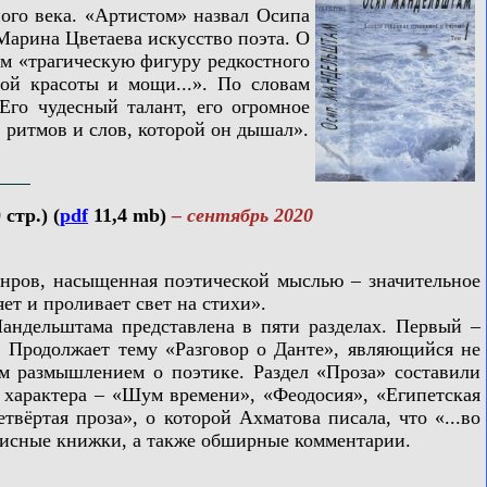
го века. «Артистом» назвал Осипа
Марина Цветаева искусство поэта. О
м «трагическую фигуру редкостного
ой красоты и мощи...». По словам
Его чудесный талант, его огромное
, ритмов и слов, которой он дышал».
стр.) (
pdf
11,4 mb)
– сентябрь 2020
ов, насыщенная поэтической мыслью – значительное
т и проливает свет на стихи».
дельштама представлена в пяти разделах. Первый –
. Продолжает тему «Разговор о Данте», являющийся не
м размышлением о поэтике. Раздел «Проза» составили
 характера – «Шум времени», «Феодосия», «Египетская
вёртая проза», о которой Ахматова писала, что «...во
аписные книжки, а также обширные комментарии.