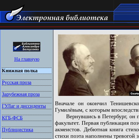
На главную
Книжная полка
Русская проза
Зарубежная проза
Вначале он окончил Тенишевско
ГУЛаг и диссиденты
Гумилёвым, с которым впоследстви
Вернувшись в Петербург, он полу
КГБ-ФСБ
факультет. Первая публикация поэ
акмеистов. Дебютная книга стих
Публицистика
стихи поэта наполнены тревогой з