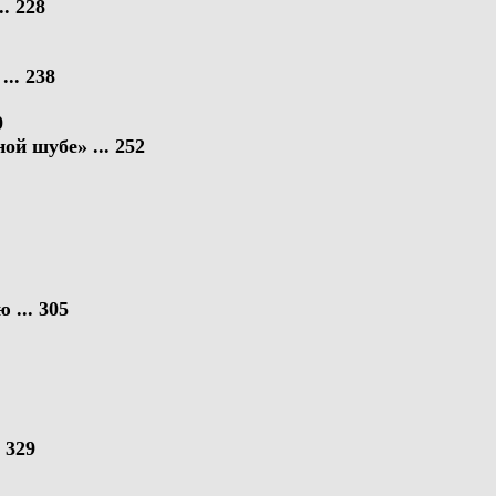
. 228
. 238
0
й шубе» ... 252
... 305
 329