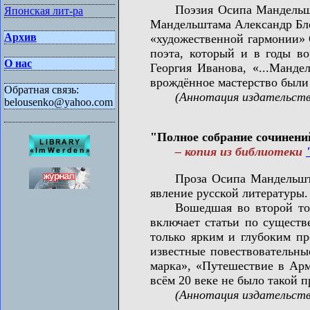
Поэзия Осипа Мандельштама
Японская лит-ра
Мандельштама Александр Блок
Архив
«художественной гармонии» 
поэта, который и в годы в
О нас
Георгия Иванова, «...Манде
врождённое мастерство были н
Обратная связь:
(Аннотация издательств
belousenko@yahoo.com
"Полное собрание сочинений 
– копия из библиотеки
Проза Осипа Мандельштама
явление русской литературы.
Вошедшая во второй том п
включает статьи по существ
только ярким и глубоким п
известные повествовательны
марка», «Путешествие в Арм
всём 20 веке не было такой 
(Аннотация издательств