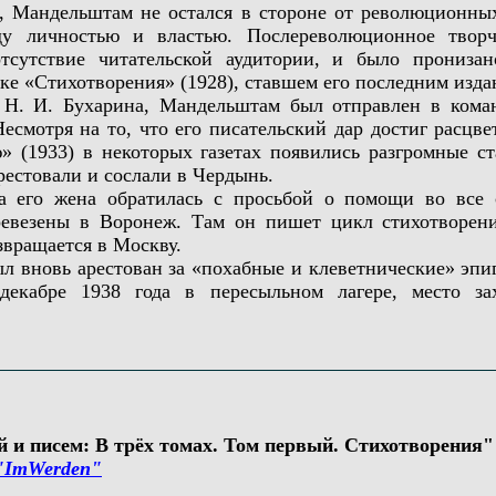
андельштам не остался в стороне от революционных с
у личностью и властью. Послереволюционное творче
отсутствие читательской аудитории, и было пронизан
ике «Стихотворения» (1928), ставшем его последним изд
. И. Бухарина, Мандельштам был отправлен в команд
смотря на то, что его писательский дар достиг расцвет
 (1933) в некоторых газетах появились разгромные ст
арестовали и сослали в Чердынь.
го жена обратилась с просьбой о помощи во все с
евезены в Воронеж. Там он пишет цикл стихотворений
звращается в Москву.
новь арестован за «похабные и клеветнические» эпигр
 декабре 1938 года в пересыльном лагере, место з
 и писем: В трёх томах. Том первый. Стихотворения" (2
"ImWerden"