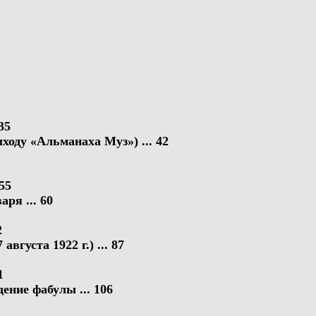
35
ходу «Альманаха Муз») ... 42
55
ря ... 60
2
 августа 1922 г.) ... 87
1
ение фабулы ... 106