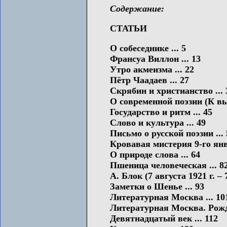
Содержание:
СТАТЬИ
О собеседнике ... 5
Франсуа Виллон ... 13
Утро акмеизма ... 22
Пётр Чаадаев ... 27
Скрябин и христианство ... 
О современной поэзии (К вы
Государство и ритм ... 45
Слово и культура ... 49
Письмо о русской поэзии ... 
Кровавая мистерия 9-го янва
О природе слова ... 64
Пшеница человеческая ... 8
А. Блок (7 августа 1921 г. – 7
Заметки о Шенье ... 93
Литературная Москва ... 10
Литературная Москва. Рожд
Девятнадцатый век ... 112