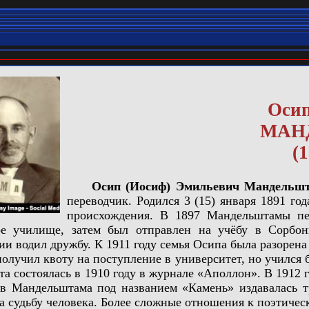
Оси
МАН
(
Осип (Иосиф) Эмильевич Мандельш
переводчик. Родился 3 (15) января 1891 го
происхождения. В 1897 Мандельштамы пер
е училище, затем был отправлен на учёбу в Сорбон
и водил дружбу. К 1911 году семья Осипа была разорена 
чил квоту на поступление в университет, но учился б
та состоялась в 1910 году в журнале «Аполлон». В 1912 
ов Мандельштама под названием «Камень» издавалась т
а судьбу человека. Более сложные отношения к поэтическо