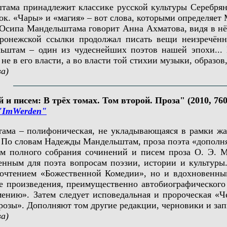
 принадлежит классике русской культуры Серебряно
. «Чары» и «магия» – вот слова, которыми определяет 
Осипа Мандельштама говорит Анна Ахматова, видя в нё
оронежской ссылки продолжал писать вещи неизречённ
льштам – один из чудеснейших поэтов нашей эпохи... 
е в его власти, а во власти той стихии музыки, образов
а)
и писем: В трёх томах. Том второй. Проза" (2010, 760 
"ImWerden"
 – полифоническая, не укладывающаяся в рамки жанр
 По словам Надежды Мандельштам, проза поэта «дополняе
олного собрания сочинений и писем проза О. Э. Ман
енным для поэта вопросам поэзии, истории и культуры
рочтением «Божественной Комедии», но и вдохновенны
е произведения, преимущественно автобиографического
ению». Затем следует исповедальная и пророческая «Чет
прозы». Дополняют том другие редакции, черновики и з
а)