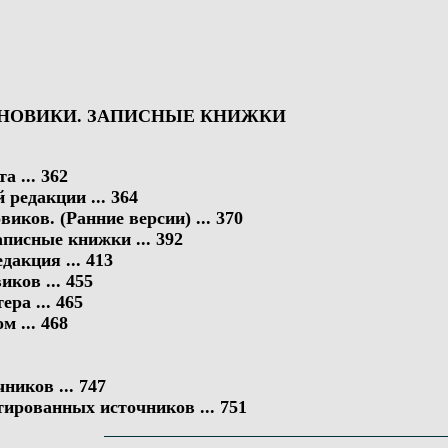
РНОВИКИ. ЗАПИСНЫЕ КНИЖКИ
 ... 362
 редакции ... 364
иков. (Ранние версии) ... 370
писные книжки ... 392
дакция ... 413
иков ... 455
ра ... 465
 ... 468
иков ... 747
ированных источников ... 751