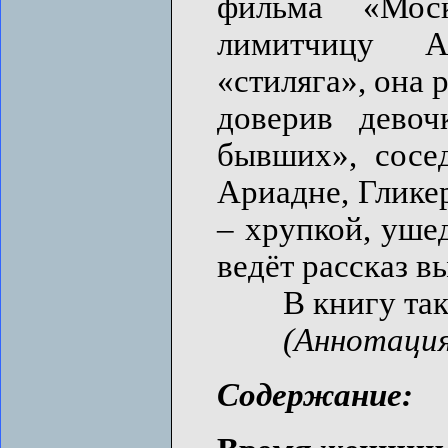
фильма «Мос
лимитчицу А
«стиляга», она 
доверив девоч
бывших», сосе
Ариадне, Глике
– хрупкой, уше
ведёт рассказ в
В книгу также
(Аннотация
Содержание: