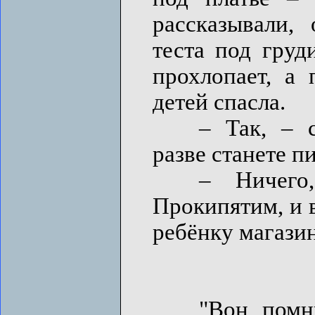
рассказывали, 
теста под груд
прохлопает, а 
детей спасла.
– Так, – сом
разве станете п
– Ничего, 
Прокипятим, и в
ребёнку магази
"Вон, помню, 