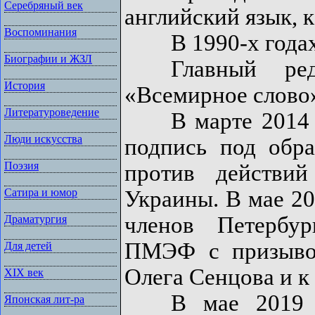
Серебряный век
английский язык, 
Воспоминания
В 1990-х годах 
Биографии и ЖЗЛ
Главный редак
История
«Всемирное слово»
Литературоведение
В марте 2014 го
Люди искусства
подпись под обр
Поэзия
против действий
Украины. В мае 20
Сатира и юмор
членов Петербу
Драматургия
ПМЭФ с призыво
Для детей
Олега Сенцова и к 
XIX век
В мае 2019 го
Японская лит-ра