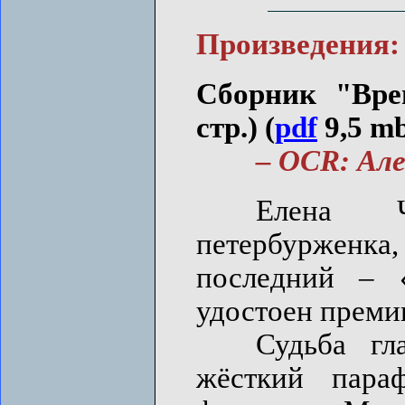
Произведения:
Сборник "Вре
стр.) (
pdf
9,5 m
– OCR: Алекс
Елена Чи
петербурженк
последний –
удостоен преми
Судьба глав
жёсткий пара