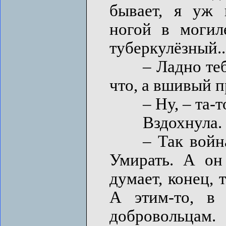
бывает, я уж 
ногой в могил
туберкулёзный..
– Ладно тебе! 
что, а вшивый п
– Ну, – та-то 
Вздохнула.
– Так война к
Умирать. А он 
думает, конец, 
А этим-то, в 
добровольцам.