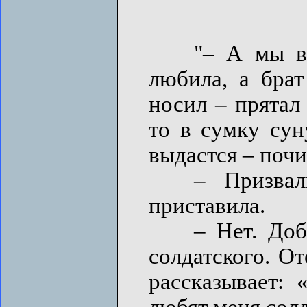
"– А мы в те
любила, а брат
носил – прятал
то в сумку сун
выдастся – почи
– Призвали,
приставила.
– Нет. Добро
солдатского. О
рассказывает: 
любят меня солд