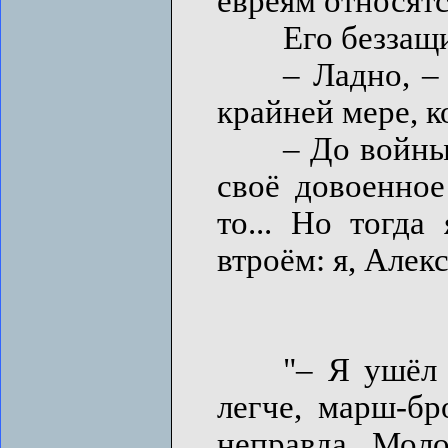
евреям относятс
Его беззащитн
– Ладно, – Ма
крайней мере, к
– До войны вр
своё довоенное
то... Но тогд
втроём: я, Алек
"– Я ушёл в д
легче, марш-бро
неправда. Моло