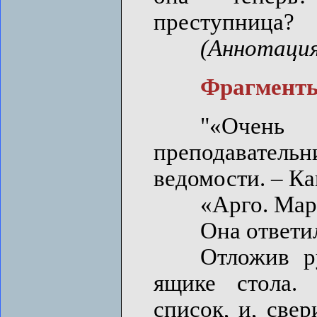
преступница?
(Аннотация
Фрагменты и
"«Очень х
преподавател
ведомости. – К
«Арго. Мари
Она ответила и
Отложив ручк
ящике стола.
список, и, све