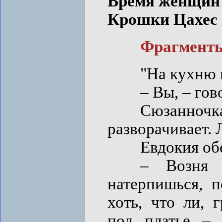
Время женщин .
Крошки Цахес .
Фрагменты и
"На кухню выш
– Вы, – говорю
Сюзанночка 
разворачивает. 
Евдокия обер
– Возня с 
натерпишься, п
хоть, что ли, 
под платье – 