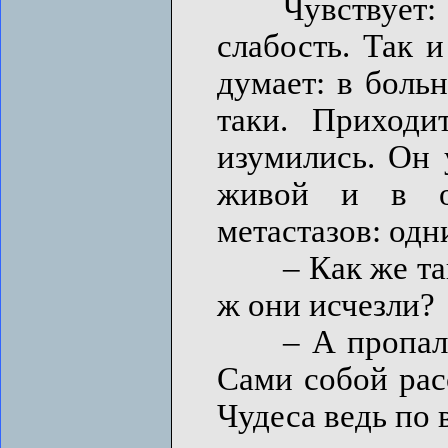
Чувствует: н
слабость. Так 
думает: в боль
таки. Приходи
изумились. Он 
живой и в ор
метастазов: одн
– Как же так? 
ж они исчезли?
– А пропали, –
Сами собой рас
Чудеса ведь по в