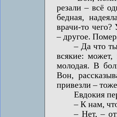
резали – всё од
бедная, надеял
врачи-то чего?
– другое. Помер
– Да что ты! –
всякие: может,
молодая. В бол
Вон, рассказы
привезли – тоже
Евдокия пере
– К нам, что
– Нет, – отве