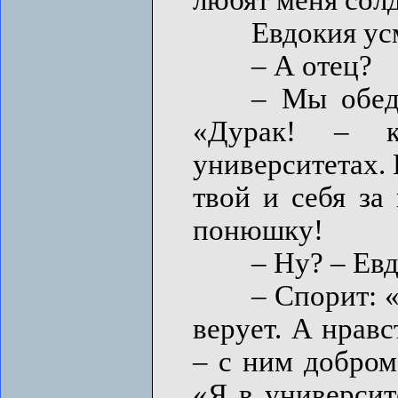
Евдокия усме
– А отец?
– Мы обедали
«Дурак! – к
университетах.
твой и себя за
понюшку!
– Ну? – Евдок
– Спорит: «Вы
верует. А нравс
– с ним добром
«Я в университ