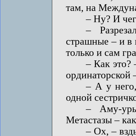
там, на Междун
– Ну? И чег
– Разрезали.
страшные – и в 
только и сам гр
– Как это? – Е
ординаторской –
– А у него, –
одной сестричко
– Аму-уры! 
Метастазы – как
– Ох, – вздыха