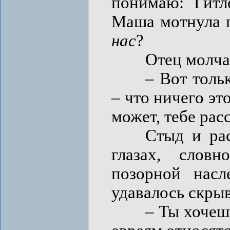
понимаю: Гит
Маша мотнула г
нас
?
Отец молча
– Вот только н
– что ничего эт
может, тебе рас
Стыд и расте
глазах, слов
позорной насл
удавалось скрыв
– Ты хочешь с