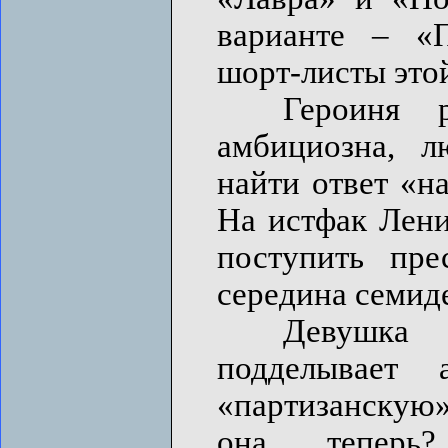
варианте – «П
шорт-листы это
Героиня ро
амбициозна, л
найти ответ «н
На истфак Лени
поступить пре
середина семид
Девушка ид
подделывает а
«партизанскую»
она теперь