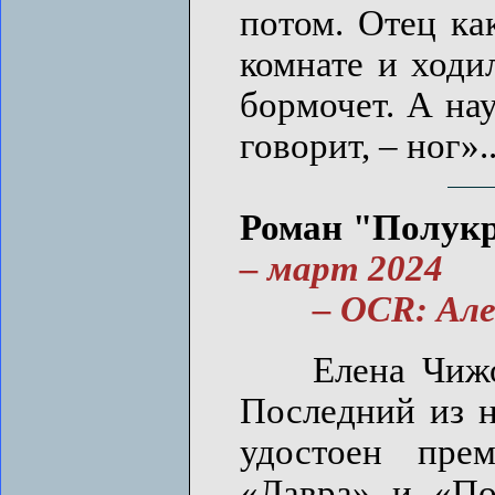
потом. Отец ка
комнате и ходи
бормочет. А нау
говорит, – ног»..
Роман "Полукро
– март 2024
– OCR: Алекс
Елена Чижова
Последний из 
удостоен пре
«Лавра» и «По