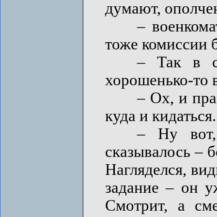
думают, ополчен
– военкоматах
тоже комиссии 
– Так в сор
хорошенько-то в
– Ох, и правда
куда и кидаться.
– Ну вот, по
сказывалось – б
Нагляделся, вид
задание – он уж
Смотрит, а сме