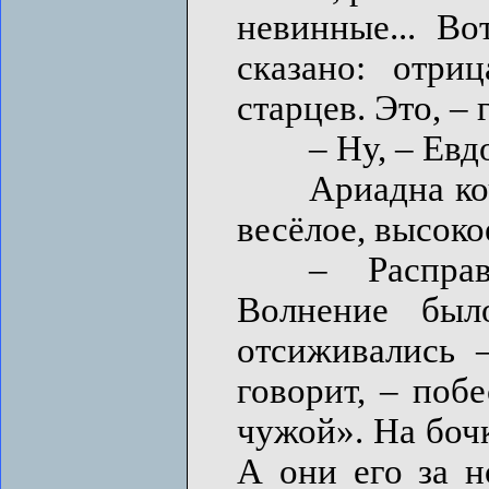
невинные... Во
сказано: отри
старцев. Это, – 
– Ну, – Евдоки
Ариадна кочер
весёлое, высоко
– Расправи
Волнение был
отсиживались 
говорит, – поб
чужой». На бочк
А они его за н