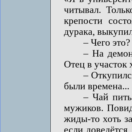
читывал. Тольк
крепости сост
дурака, выкупил
– Чего это? –
– На демонст
Отец в участок 
– Откупился, ч
были времена...
– Чай пить се
мужиков. Повид
жиды-то хоть з
если доведётся,