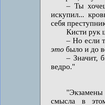
– Ты хочешь с
искупил... кро
себя преступни
Кисти рук шев
– Но если так.
это
было и до 
– Значит, был
ведро."
"Экзамены М
смысла в это