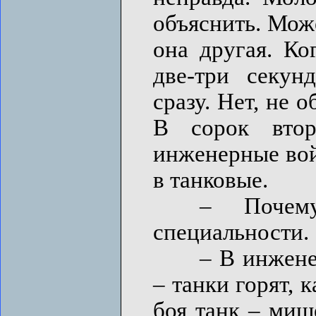
объяснить. Може
она другая. Ко
две-три секун
сразу. Нет, не о
В сорок вто
инженерные войс
в танковые.
– Почему?
специальности.
– В инженерны
– танки горят, 
боя танк – миш